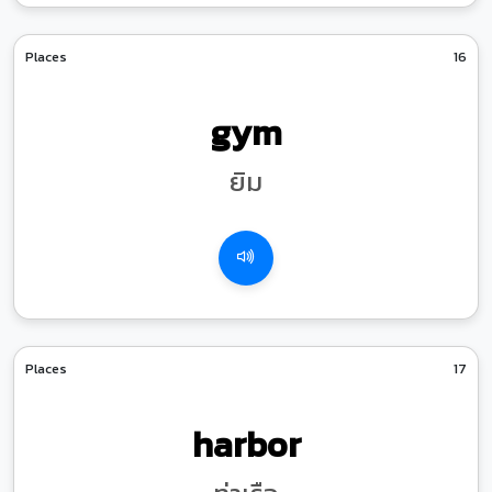
Places
16
gym
ยิม
Places
17
harbor