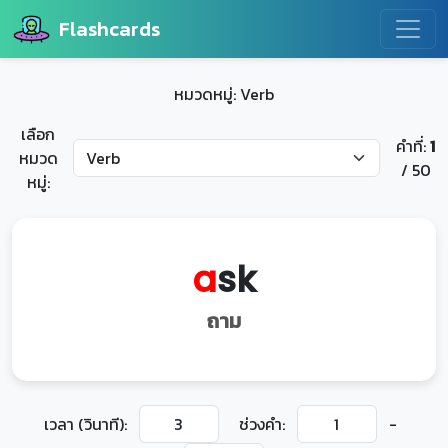
Flashcards
หมวดหมู่: Verb
เลือก
คำที่:
1
หมวด
/ 50
หมู่:
a
sk
ถาม
เวลา (วินาที):
ช่วงคำ:
-