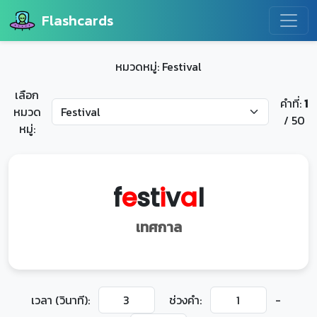
Flashcards
หมวดหมู่: Festival
เลือก
คำที่:
1
หมวด
/ 50
หมู่:
f
e
st
i
v
a
l
เทศกาล
เวลา (วินาที):
ช่วงคำ:
-